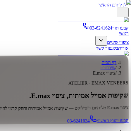
דלג לתוכן הראשי
קבעו תור
03-6241624
ראשי
ציפויי שיניים
אודות
בלוג
צור קשר
דף הבית
/
שירותים
/
ציפויי E.max
EMAX VENEERS
ATELIER ·
שקיפות אמייל אמיתית, ציפוי E.max.
ציפוי E.max מליתיום דיסיליקט — שקיפות אמייל אמיתית וחוזק קרמי לחיוך.
קבעו ייעוץ ראשוני
03-6241624